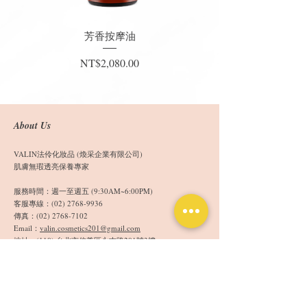
芳香按摩油
價格
NT$2,080.00
About Us
VALIN法伶化妝品 (煥采企業有限公司)
肌膚無瑕透亮保養專家
服務時間：週一至週五 (9:30AM~6:00PM)
客服專線：(02) 2768-9936
傳真：(02)
2768-7102
Email：
valin.cosmetics201@gmail.com
​地址：(110) 台北市信義區永吉路201號3樓
Follow Us