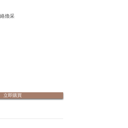
絡煥采
立即購買