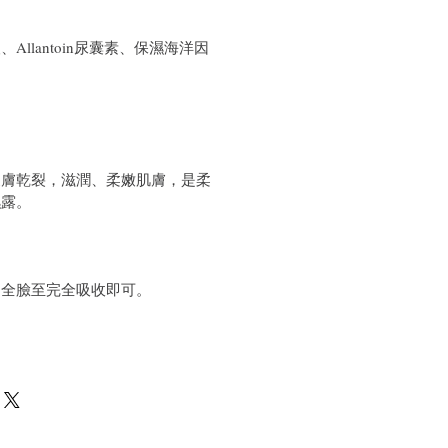
Allantoin尿囊素、保濕海洋因
皮膚乾裂，滋潤、柔嫩肌膚，是柔
濕露。
拍全臉至完全吸收即可。