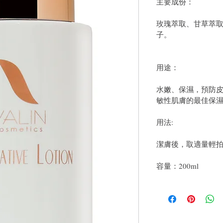
主要成份：
玫瑰萃取、甘草萃取、
子。
用途：
水嫩、保濕，預防
敏性肌膚的最佳保
用法:
潔膚後，取適量輕
容量：200ml